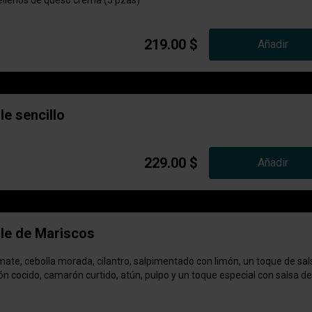
llenos de queso crema (5 pzas)
219.00 $
Añadir
e sencillo
229.00 $
Añadir
e de Mariscos
ate, cebolla morada, cilantro, salpimentado con limón, un toque de sal
n cocido, camarón curtido, atún, pulpo y un toque especial con salsa de