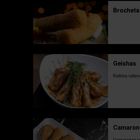
Brocheta
Geishas
Rollitos rell
Camarone