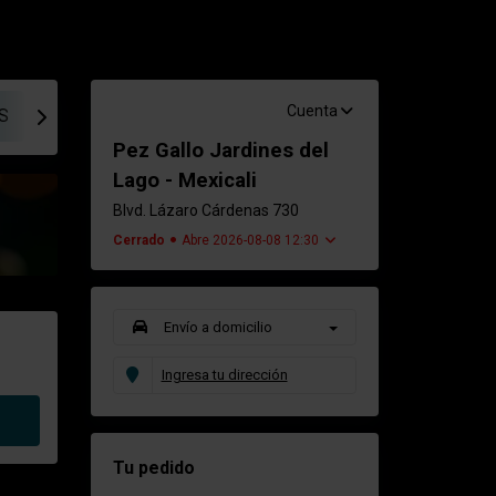
Cuenta
S
SUSHI, ROLLOS EMPANIZADOS
SUSHI, ROLLOS ES
Pez Gallo Jardines del
Lago - Mexicali
Blvd. Lázaro Cárdenas 730
Cerrado
Abre 2026-08-08 12:30
Envío a domicilio
Ingresa tu dirección
Tu pedido