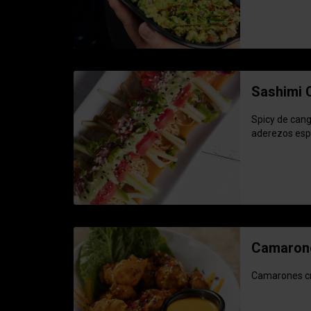
Sashimi 
Spicy de cang
aderezos esp
Camaron
Camarones cr