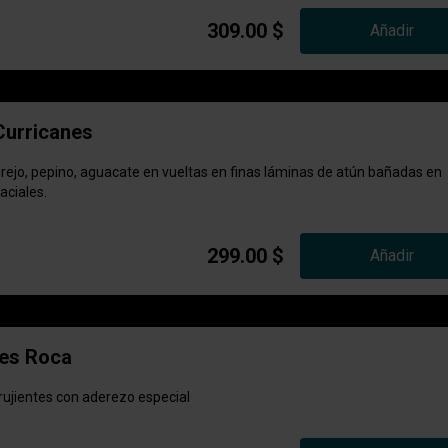
309.00 $
Añadir
Curricanes
rejo, pepino, aguacate en vueltas en finas láminas de atún bañadas en
aciales.
299.00 $
Añadir
es Roca
ujientes con aderezo especial