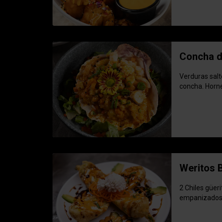
Concha d
Verduras sal
concha. Horne
Weritos
2 Chiles güer
empanizados