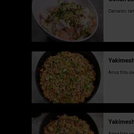
Camarón, tamp
Yakimesh
Arroz frito c
Yakimesh
Arroz frito c