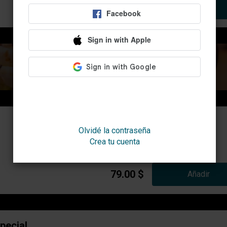
199.00 $
Añadir
Olvidé la contraseña
Crea tu cuenta
79.00 $
Añadir
pecial