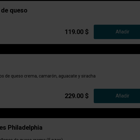
 de queso
119.00 $
Añadir
enos de queso crema, camarón, aguacate y siracha
229.00 $
Añadir
s Philadelphia