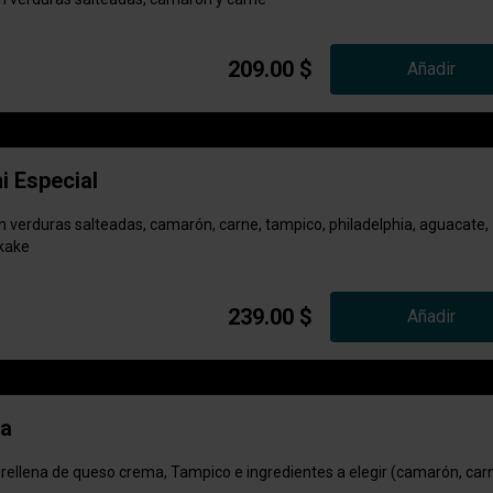
209.00 $
Añadir
i Especial
on verduras salteadas, camarón, carne, tampico, philadelphia, aguacate,
ikake
239.00 $
Añadir
la
 rellena de queso crema, Tampico e ingredientes a elegir (camarón, car