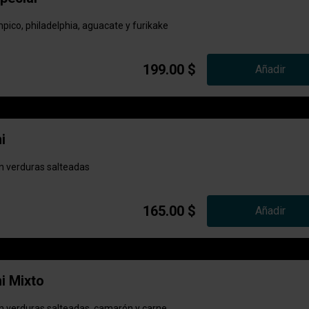
ico, philadelphia, aguacate y furikake
199.00 $
Añadir
i
on verduras salteadas
165.00 $
Añadir
i Mixto
on verduras salteadas, camarón y carne