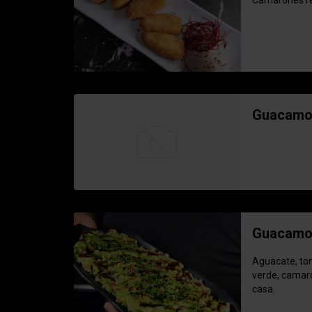
Camarones re
Guacamol
Guacamol
Aguacate, tom
verde, camaró
casa.