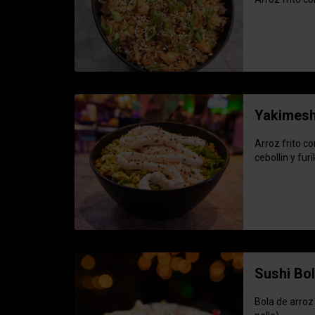
Yakimesh
Arroz frito c
cebollin y fur
Sushi Bo
Bola de arroz