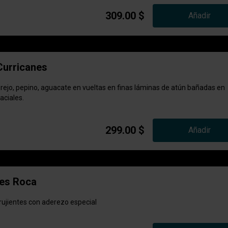
309.00 $
Añadir
Curricanes
rejo, pepino, aguacate en vueltas en finas láminas de atún bañadas en
aciales.
299.00 $
Añadir
es Roca
ujientes con aderezo especial