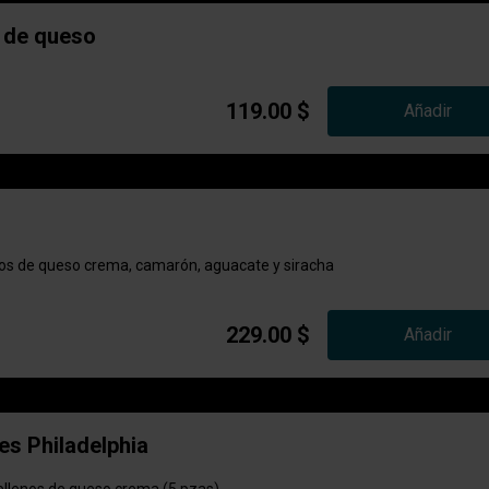
 de queso
119.00 $
Añadir
enos de queso crema, camarón, aguacate y siracha
229.00 $
Añadir
s Philadelphia