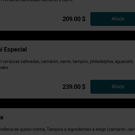
209.00 $
Añadir
i Especial
on verduras salteadas, camarón, carne, tampico, philadelphia, aguacate,
ikake
239.00 $
Añadir
la
 rellena de queso crema, Tampico e ingredientes a elegir (camarón, car