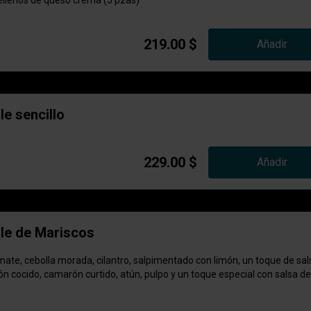
llenos de queso crema (5 pzas)
219.00 $
Añadir
e sencillo
229.00 $
Añadir
e de Mariscos
ate, cebolla morada, cilantro, salpimentado con limón, un toque de sal
n cocido, camarón curtido, atún, pulpo y un toque especial con salsa de