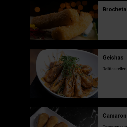
Brocheta
Geishas
Rollitos rell
Camarone