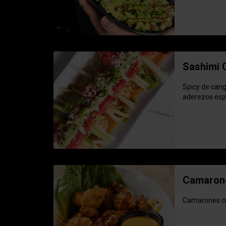
Sashimi 
Spicy de cang
aderezos esp
Camaron
Camarones cr