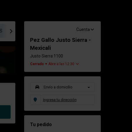
Cuenta
S
SUSHI, ROLLOS EMPANIZADOS
SUSHI, ROLLOS ES
Pez Gallo Justo Sierra -
Mexicali
Justo Sierra 1100
Cerrado
Abre a las 12:30
Envío a domicilio
Ingresa tu dirección
Tu pedido