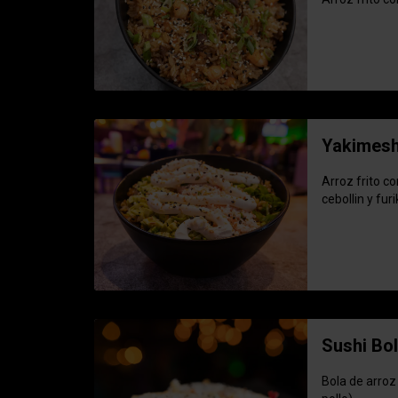
Yakimesh
Arroz frito c
cebollin y fur
Sushi Bo
Bola de arroz