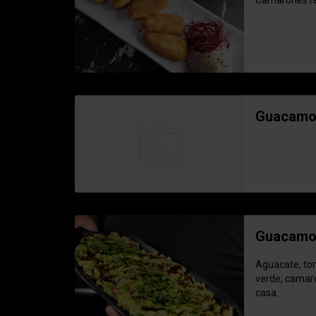
Camarones re
Guacamol
Guacamol
Aguacate, tom
verde, camaró
casa.