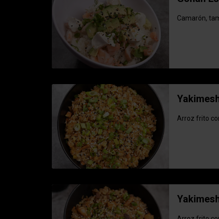
Camarón, tamp
Yakimesh
Arroz frito c
Yakimesh
Arroz frito c