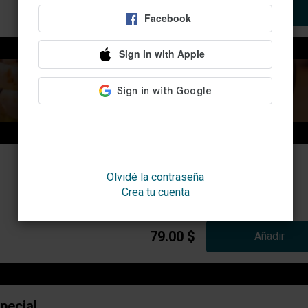
199.00 $
Añadir
Olvidé la contraseña
Crea tu cuenta
79.00 $
Añadir
pecial