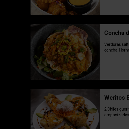
Concha d
Verduras sal
concha. Horne
Weritos
2 Chiles güer
empanizados