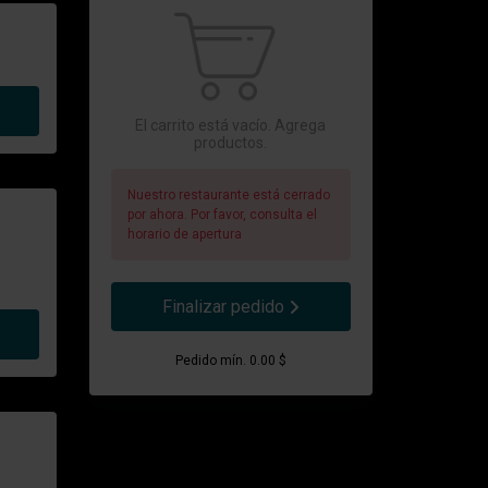
El carrito está vacío. Agrega
productos.
Nuestro restaurante está cerrado
por ahora. Por favor, consulta el
horario de apertura
Finalizar pedido
Pedido mín. 0.00 $