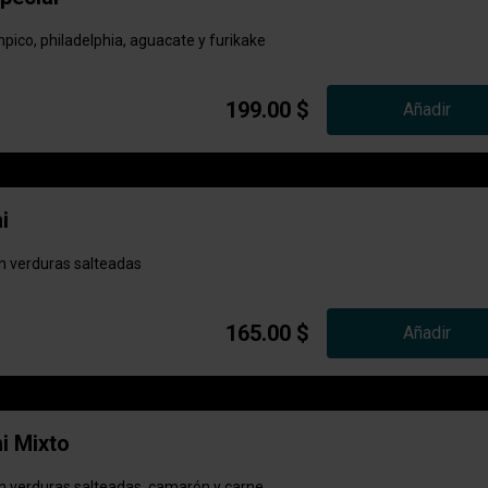
ico, philadelphia, aguacate y furikake
199.00 $
Añadir
i
on verduras salteadas
165.00 $
Añadir
i Mixto
on verduras salteadas, camarón y carne