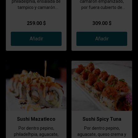
philadelphia, ensalada de
camarón empanizado,
tampico y camarón
por fuera cubierto de
empanizado. Por fuera
aguacate y toping de
cubierto de aguacate y
ensalada de cangrejo,
259.00 $
309.00 $
una salsa especial
bañado en salsa de
anguila y cilantro
Añadir
Añadir
Sushi Mazatleco
Sushi Spicy Tuna
Por dentro pepino,
Por dentro pepino,
philadelhpia, aguacate,
aguacate, queso crema y