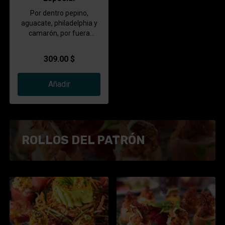
Por dentro pepino,
aguacate, philadelphia y
camarón, por fuera
cubierto de salmón
bañado en un aderezo del
309.00 $
chef y una salsa especial.
Añadir
ROLLOS DEL PATRÓN