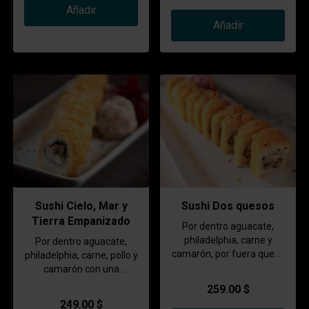
Añadir
Añadir
Sushi Cielo, Mar y
Sushi Dos quesos
Tierra Empanizado
Por dentro aguacate,
philadelphia, carne y
Por dentro aguacate,
camarón, por fuera queso
philadelphia, carne, pollo y
manchego y surimi
camarón con una
guarnición de tampico
259.00 $
249.00 $