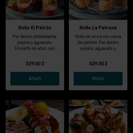
Rollo El Patrón
Rollo La Patrona
Por dentro philadelphia,
Rollo sin arroz con cama
pepino y aguacate.
de salmón. Por dentro
Envuelto en atún, con
pepino, aguacate y
topping de camarón y
philadelphia. Coronado
pulpo, cebolla, pepino,
con spicy de atún, salsa
329.00 $
329.00 $
salsa de mango y
cítrica y betabel frito. En
cangrejo frito.
espejo de aderezo de
Añadir
cilantro.
Añadir