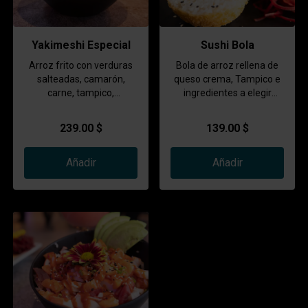
Yakimeshi Especial
Sushi Bola
Arroz frito con verduras
Bola de arroz rellena de
salteadas, camarón,
queso crema, Tampico e
carne, tampico,
ingredientes a elegir
philadelphia, aguacate,
(camarón, carne o pollo)
cebollin y furikake
239.00 $
139.00 $
Añadir
Añadir