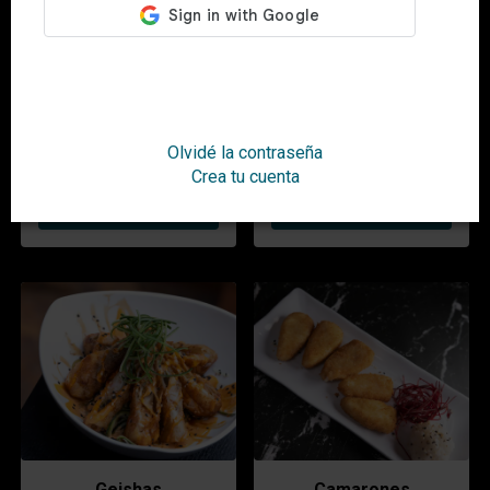
Conos
Brocheta de queso
119.00 $
119.00 $
Olvidé la contraseña
Crea tu cuenta
Añadir
Añadir
Geishas
Camarones