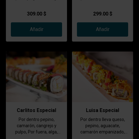
por fuera y capeado
aderezo de cilantro.
bañado en salsa especial,
309.00 $
299.00 $
masago y cebollin
Añadir
Añadir
Carlitos Especial
Luisa Especial
Por dentro pepino,
Por dentro lleva queso,
camarón, cangrejo y
pepino, aguacate,
pulpo, Por fuera, alga,
camarón empanizado,
salmón, atún, bañado en
por fuera salmón, topping