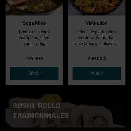
Sopa Miso
Yaki-udon
Pasta misoshiro,
Fideos de pasta udon,
champiñón, fideos
verduras salteadas
blancos, alga
mezclados en salsa de la
deshidratada y queso
casa
tofu.
139.00 $
209.00 $
Añadir
Añadir
SUSHI, ROLLO
TRADICIONALES