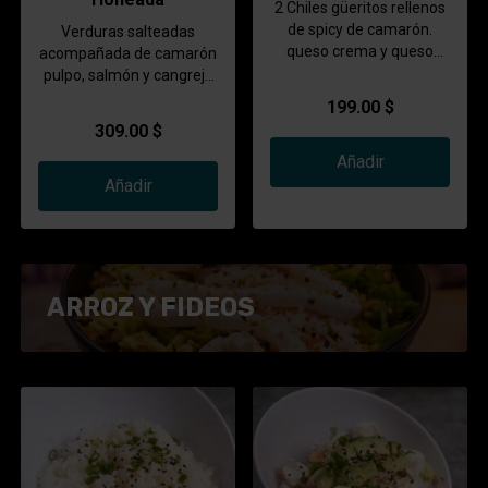
2 Chiles güeritos rellenos
de spicy de camarón.
Verduras salteadas
queso crema y queso
acompañada de camarón
chihuahua empanizados.
pulpo, salmón y cangrejo
servida en una concha.
199.00 $
Horneada con un aderezo
309.00 $
de a casa y especies
Añadir
orientales.
Añadir
ARROZ Y FIDEOS