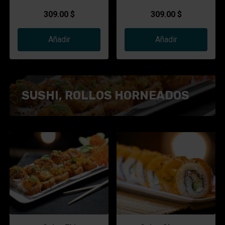
salsa de la casa.
de cangrejo, tiras de atún,
309.00 $
309.00 $
salsa de mango y salsa de
la casa
Añadir
Añadir
SUSHI, ROLLOS HORNEADOS