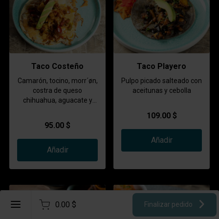
Taco Costeño
Taco Playero
Camarón, tocino, morr´øn,
Pulpo picado salteado con
costra de queso
aceitunas y cebolla
chihuahua, aguacate y
aderezo chipotle
109.00 $
95.00 $
Añadir
Añadir
Crear una cuenta
0.00 $
Finalizar pedido
Iniciar sesión