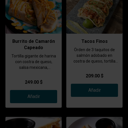
Burrito de Camarón
Tacos Finos
Capeado
Örden de 3 taquitos de
salmón adobado en
Tortilla gigante de harina
costra de queso, tortilla
con costra de queso,
de maíz, aderezo de
salsa mexicana,
chiles toreados,
aguacate, lechuga, frijol,
209.00 $
guacamole cremosito,
cebolla frita, bañado con
249.00 $
poro frito, coronado con
aderezo chipotle,
germinado de cilantro
Añadir
acompañado con papas
Añadir
gajo