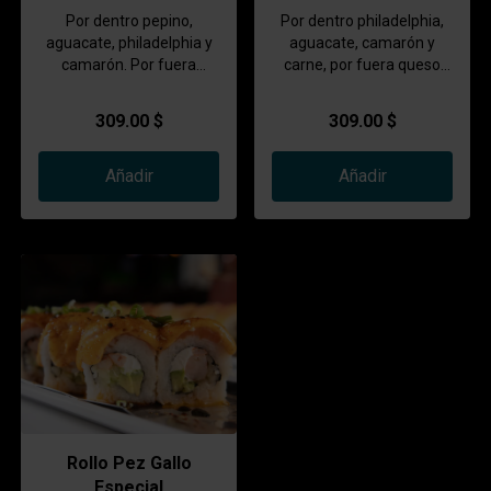
Por dentro pepino,
Por dentro philadelphia,
aguacate, philadelphia y
aguacate, camarón y
camarón. Por fuera
carne, por fuera queso
cubierto de masago, un
manchego, cangrejo
spicy de cangrejo y
empanizado con un
309.00 $
309.00 $
aderezo chef, bañado en
aderezó del chef y salsa
una salsa especial
especial.
Añadir
Añadir
Rollo Pez Gallo
Especial