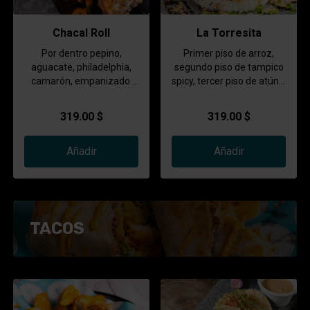
Chacal Roll
La Torresita
Por dentro pepino,
Primer piso de arroz,
aguacate, philadelphia,
segundo piso de tampico
camarón, empanizado.
spicy, tercer piso de atún y
Coronado con chicharrón
cuarto piso de spicy de
de salmón y togarachi.
camarón coronado con
319.00 $
319.00 $
aguacate y spicy de
kanicama, bañado en
Añadir
salsa de anguila y
Añadir
chipotle.
TACOS