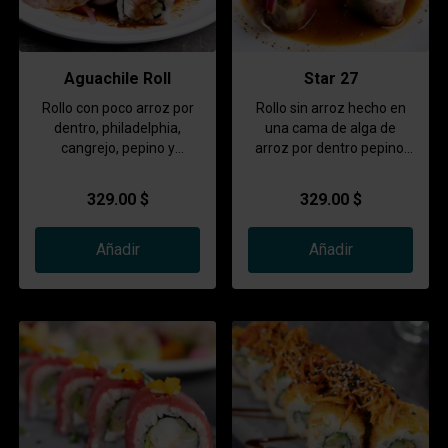
Aguachile Roll
Star 27
Rollo con poco arroz por
Rollo sin arroz hecho en
dentro, philadelphia,
una cama de alga de
cangrejo, pepino y
arroz por dentro pepino,
camarón. Camarón por
aguacate, cangrejo,
fuera, forrado de
camarón, pulpo y atún.
329.00 $
329.00 $
camarón curtido. Topping
Coronado con camarón
de trozos de atún fresco
curtido, cebolla juliana,
bañados en salsa ancla
Añadir
bañado con una salsa del
Añadir
negra, acompañado de
chef de cítricos.
aguacate.