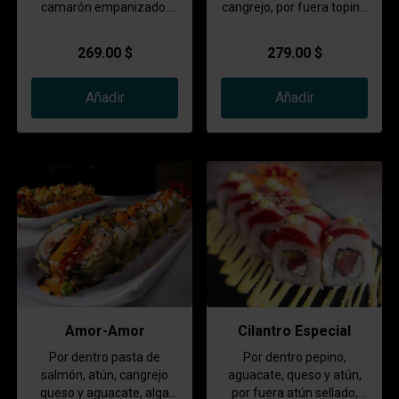
camarón empanizado.
cangrejo, por fuera toping
Por fuera cubierto de
de atún picado
salmón, cebollín, crocante
269.00 $
279.00 $
de camarón bañado en
salsa de anguila y chipotle
Añadir
Añadir
Amor-Amor
Cilantro Especial
Por dentro pasta de
Por dentro pepino,
salmón, atún, cangrejo
aguacate, queso y atún,
queso y aguacate, alga
por fuera atún sellado,