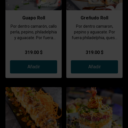
Guapo Roll
Greñudo Roll
Por dentro camarón, callo
Por dentro camaron,
perla, pepino, philadelphia
pepino y aguacate. Por
y aguacate. Por fuera
fuera philadelphia, queso
forrado de atún coronado
chihuahua y serrano.
con aderezo y masago.
Empanizado y coronado
319.00 $
319.00 $
con un spicy de kanikama.
Añadir
Añadir