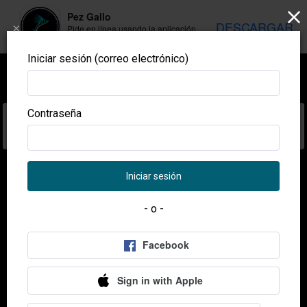
Pez Gallo
DESCARGAR
×
Pide en línea usando la aplicación
móvil
Iniciar sesión (correo electrónico)
Contraseña
ENTRADAS
ARROZ Y FIDEOS
PLATILLOS 
Iniciar sesión
ENTRADAS
- o -