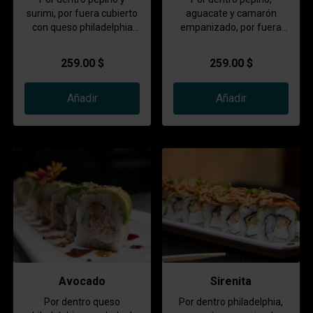
surimi, por fuera cubierto
aguacate y camarón
con queso philadelphia
empanizado, por fuera
camarón y pulpo
cubierto de queso
coronado con una
philadelphia y ensalada
259.00 $
259.00 $
ensalada de tampico y
de tampico
bañado en una salsa
especial
Añadir
Añadir
Avocado
Sirenita
Por dentro queso
Por dentro philadelphia,