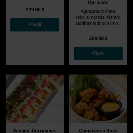
Mariscos
229.00 $
Aguacate, tomate,
cebolla morada, cilantro,
salpimentado con limón,
Añadir
un toque de salsa verde,
camarón cocido, camarón
309.00 $
curtido, atún, pulpo y un
toque especial con salsa
de la casa.
Añadir
Sashimi Curricanes
Camarones Roca