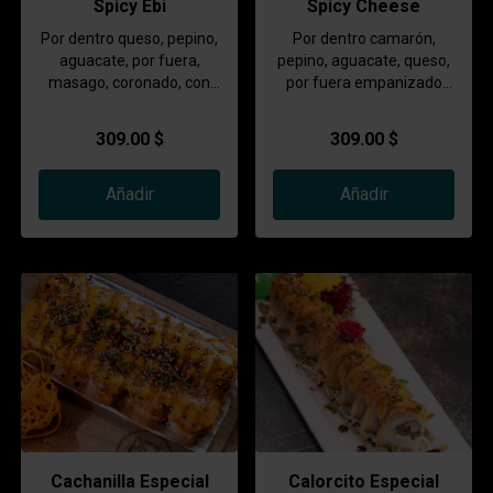
Spicy Ebi
Spicy Cheese
Por dentro queso, pepino,
Por dentro camarón,
aguacate, por fuera,
pepino, aguacate, queso,
masago, coronado, con
por fuera empanizado
spicy camarón y aderezo
coronado spicy queso
del chef.
manchego
309.00 $
309.00 $
Añadir
Añadir
Cachanilla Especial
Calorcito Especial