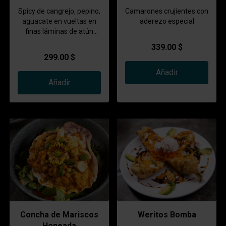
Spicy de cangrejo, pepino,
Camarones crujientes con
aguacate en vueltas en
aderezo especial
finas láminas de atún
bañadas en aderezos
339.00 $
espaciales.
299.00 $
Añadir
Añadir
Concha de Mariscos
Weritos Bomba
Honeada