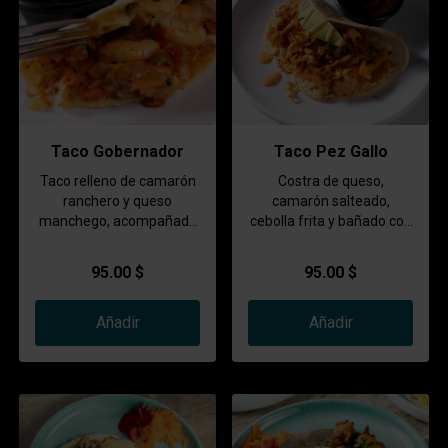
Taco Gobernador
Taco Pez Gallo
Taco relleno de camarón
Costra de queso,
ranchero y queso
camarón salteado,
manchego, acompañado
cebolla frita y bañado con
de ensalada fresca y
aderezo chipotle,
salsa tatemada
acompañado de ensalada
95.00 $
95.00 $
fresca y salsa tatemada
Añadir
Añadir