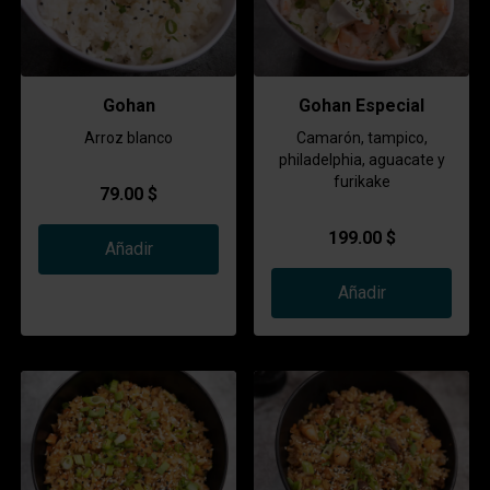
Gohan
Gohan Especial
Arroz blanco
Camarón, tampico,
philadelphia, aguacate y
furikake
79.00 $
199.00 $
Añadir
Añadir