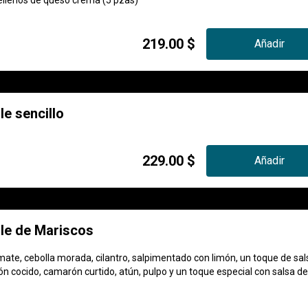
llenos de queso crema (5 pzas)
219.00 $
Añadir
e sencillo
229.00 $
Añadir
e de Mariscos
ate, cebolla morada, cilantro, salpimentado con limón, un toque de sal
n cocido, camarón curtido, atún, pulpo y un toque especial con salsa de