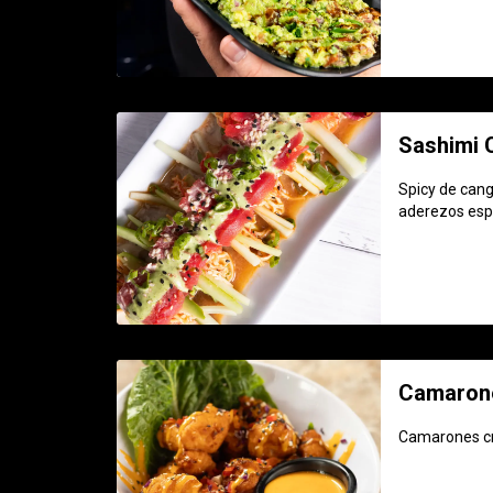
Sashimi 
Spicy de cang
aderezos esp
Camaron
Camarones cr