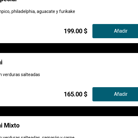
ico, philadelphia, aguacate y furikake
199.00 $
Añadir
i
on verduras salteadas
165.00 $
Añadir
i Mixto
on verduras salteadas, camarón y carne