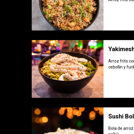
Yakimesh
Arroz frito c
cebollin y fur
Sushi Bo
Bola de arroz