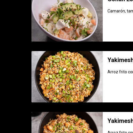
Camarón, tamp
Yakimesh
Arroz frito c
Yakimesh
Arroz frito c