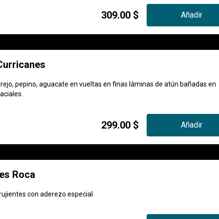
309.00 $
Añadir
Curricanes
rejo, pepino, aguacate en vueltas en finas láminas de atún bañadas en
aciales.
299.00 $
Añadir
es Roca
ujientes con aderezo especial