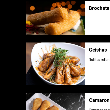
Brocheta
Geishas
Rollitos rell
Camarone