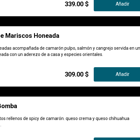
339.00 $
Añadir
e Mariscos Honeada
teadas acompañada de camarón pulpo, salmón y cangrejo servida en u
ada con un aderezo de a casa y especies orientales.
309.00 $
Añadir
 Bomba
itos rellenos de spicy de camarón. queso crema y queso chihuahua
.