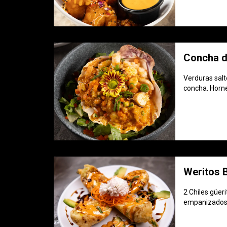
Concha d
Verduras sal
concha. Horne
Weritos
2 Chiles güer
empanizados