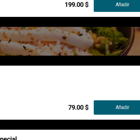
199.00 $
Añadir
79.00 $
Añadir
pecial