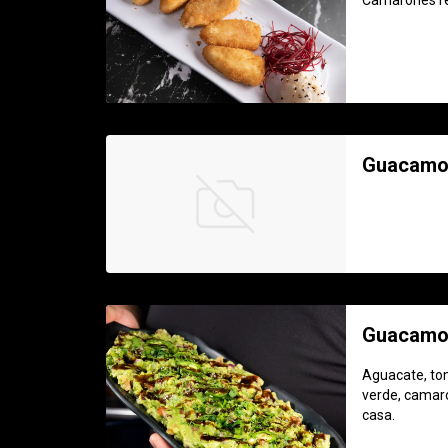
Camarones re
Guacamol
Guacamol
Aguacate, tom
verde, camaró
casa.