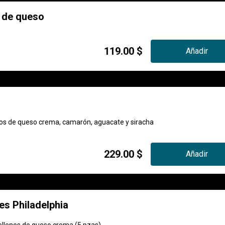
 de queso
119.00 $
Añadir
enos de queso crema, camarón, aguacate y siracha
229.00 $
Añadir
s Philadelphia