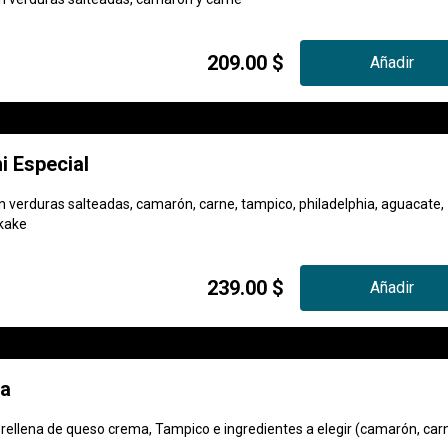
209.00 $
Añadir
i Especial
on verduras salteadas, camarón, carne, tampico, philadelphia, aguacate,
ikake
239.00 $
Añadir
la
 rellena de queso crema, Tampico e ingredientes a elegir (camarón, car