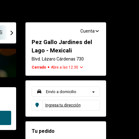
Cuenta
S
SUSHI, ROLLOS EMPANIZADOS
SUSHI, ROLLOS ES
Pez Gallo Jardines del
Lago - Mexicali
Blvd. Lázaro Cárdenas 730
Cerrado
Abre a las 12:30
Envío a domicilio
Ingresa tu dirección
Tu pedido