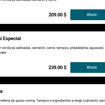
209.00 $
Añadir
i Especial
on verduras salteadas, camarón, carne, tampico, philadelphia, aguacate,
ikake
239.00 $
Añadir
la
 rellena de queso crema, Tampico e ingredientes a elegir (camarón, car