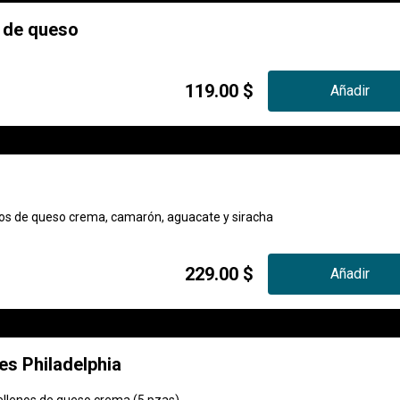
 de queso
119.00 $
Añadir
enos de queso crema, camarón, aguacate y siracha
229.00 $
Añadir
s Philadelphia