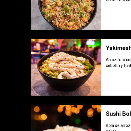
Yakimesh
Arroz frito c
cebollin y fur
Sushi Bo
Bola de arroz