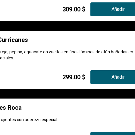
309.00 $
Añadir
Curricanes
rejo, pepino, aguacate en vueltas en finas láminas de atún bañadas en
aciales.
299.00 $
Añadir
es Roca
ujientes con aderezo especial