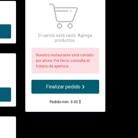
El carrito está vacío. Agrega
productos.
Nuestro restaurante está cerrado
por ahora. Por favor, consulta el
horario de apertura
Finalizar pedido
Pedido mín. 0.00 $