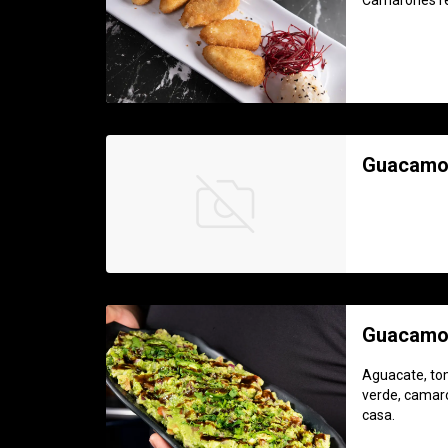
Camarones re
Guacamol
Guacamol
Aguacate, tom
verde, camaró
casa.