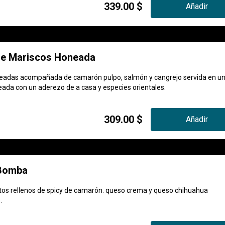
339.00 $
Añadir
e Mariscos Honeada
teadas acompañada de camarón pulpo, salmón y cangrejo servida en u
ada con un aderezo de a casa y especies orientales.
309.00 $
Añadir
 Bomba
itos rellenos de spicy de camarón. queso crema y queso chihuahua
.