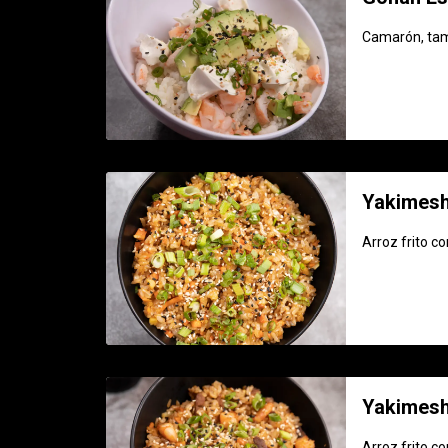
Camarón, tamp
Yakimesh
Arroz frito c
Yakimesh
Arroz frito c