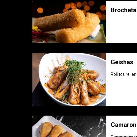
Brocheta
Geishas
Rollitos rell
Camarone