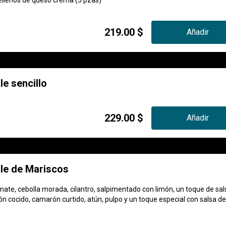
llenos de queso crema (5 pzas)
219.00 $
Añadir
e sencillo
229.00 $
Añadir
e de Mariscos
ate, cebolla morada, cilantro, salpimentado con limón, un toque de sal
n cocido, camarón curtido, atún, pulpo y un toque especial con salsa de