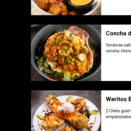
Concha d
Verduras sal
concha. Horne
Weritos
2 Chiles güer
empanizados