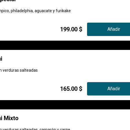
ico, philadelphia, aguacate y furikake
199.00 $
Añadir
i
on verduras salteadas
165.00 $
Añadir
i Mixto
on verduras salteadas, camarón y carne