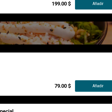
199.00 $
Añadir
79.00 $
Añadir
pecial