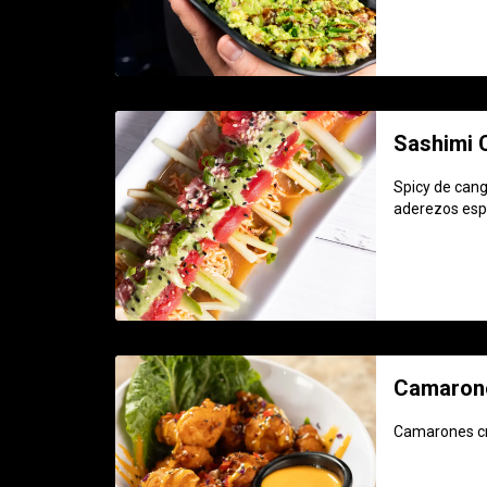
Sashimi 
Spicy de cang
aderezos esp
Camaron
Camarones cr